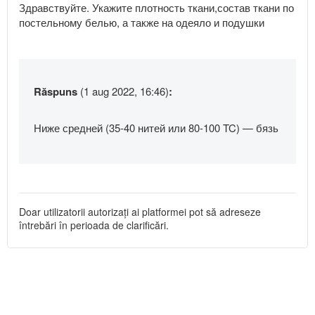
Здравствуйте. Укажите плотность ткани,состав ткани по
постельному белью, а также на одеяло и подушки
Răspuns
(1 aug 2022, 16:46)
:
Ниже средней (35-40 нитей или 80-100 TC) — бязь
Doar utilizatorii autorizați ai platformei pot să adreseze
întrebări în perioada de clarificări.