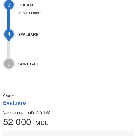
3
LICITAŢIE
nu va fi folosită
4
EVALUARE
5
CONTRACT
Statut
Evaluare
Valoarea estimată fără TVA
52 000
MDL