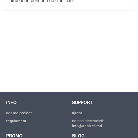
întrebări în perioada de clarificări.
INFO
SUPPORT
despre proiect
ajutor
regulament
adresa electronică:
info@achizitii.md
PROMO
BLOG