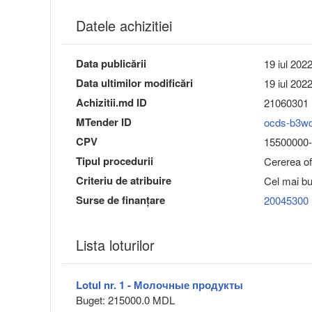
Datele achizitiei
Data publicării
19 iul 202
Data ultimilor modificări
19 iul 202
Achizitii.md ID
21060301
MTender ID
ocds-b3w
CPV
15500000
Tipul procedurii
Cererea ofe
Criteriu de atribuire
Cel mai bun
Surse de finanțare
20045300
Lista loturilor
Lotul nr. 1 - Молочные продукты
Buget: 215000.0 MDL