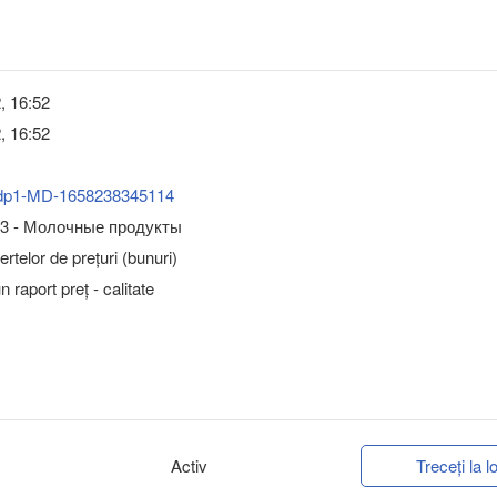
2, 16:52
2, 16:52
dp1-MD-1658238345114
-3 - Молочные продукты
rtelor de prețuri (bunuri)
 raport preț - calitate
Activ
Treceți la lo