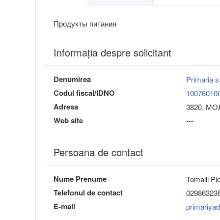
Продукты питания
Informaţia despre solicitant
Denumirea
Primaria 
Codul fiscal/IDNO
10076010
Adresa
3820, МОЛ
Web site
---
Persoana de contact
Nume Prenume
Tomaili Pio
Telefonul de contact
02986323
E-mail
primariya