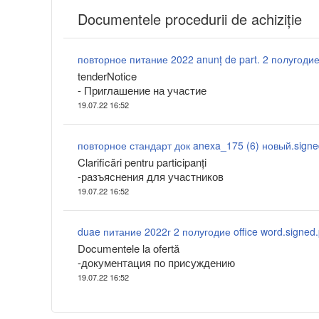
Documentele procedurii de achiziție
tenderNotice
- Приглашение на участие
19.07.22 16:52
повторное стандарт док anexa_175 (6) новый.signe
Clarificări pentru participanți
-разъяснения для участников
19.07.22 16:52
duae питание 2022г 2 полугодие office word.signed.
Documentele la ofertă
-документация по присуждению
19.07.22 16:52