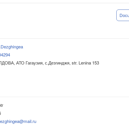
Doc
s.Dezghingea
04294
ДОВА, АТО Гагаузия, с.Дезгинджя, str. Lenina 153
tr
6
dezghingea@mail.ru