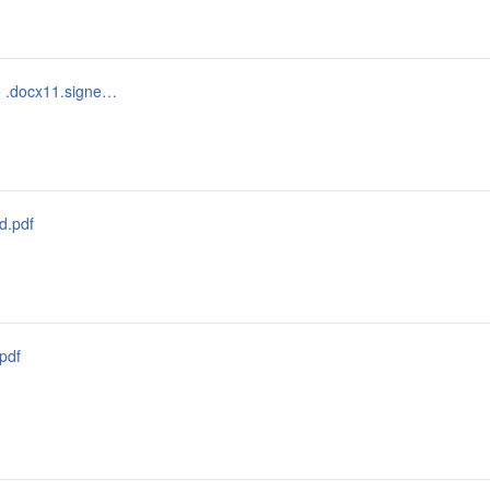
повторное питание 2022 anunț de part. 2 полугодие .docx11.signed.pdf
d.pdf
pdf