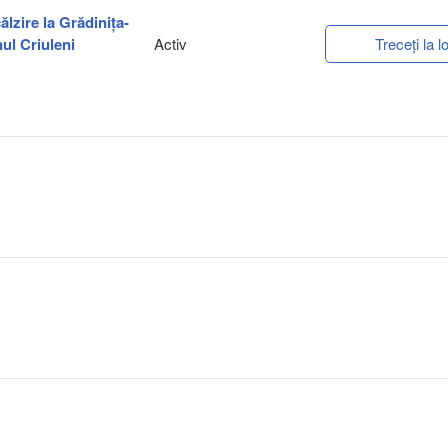
ălzire la Grădinița-
nul Criuleni
Activ
Treceți la lo