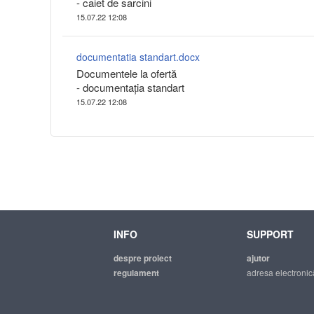
- caiet de sarcini
15.07.22 12:08
documentatia standart.docx
Documentele la ofertă
- documentația standart
15.07.22 12:08
INFO
SUPPORT
despre proiect
ajutor
regulament
adresa electronic