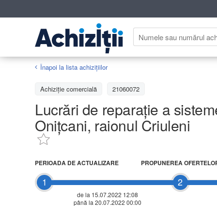
Înapoi la lista achiziţiilor
Achizițiе comercială
21060072
Lucrări de reparație a sisteme
Onițcani, raionul Criuleni
PERIOADA DE ACTUALIZARE
PROPUNEREA OFERTELO
1
2
de la 15.07.2022 12:08
până la 20.07.2022 00:00