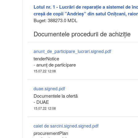
Lotul nr. 1 - Lucrări de reparație a sistemei de înc
creșă de copii ”Andrieș” din satul Onițcani, raio
Buget: 388273.0 MDL
Documentele procedurii de achiziție
anunt_de_participare_lucrari.signed.pdf
tenderNotice
- anunț de participare
15.07.22 12:08
duae.signed.pdf
Documentele la ofertă
- DUAE
15.07.22 12:08
caiet de sarcini.signed.signed.pdf
procurementPlan