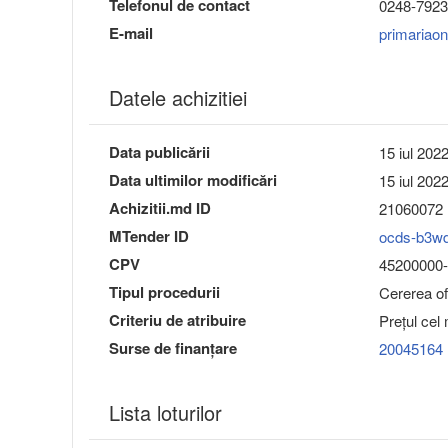
Telefonul de contact
0248-7923
E-mail
primariao
Datele achizitiei
Data publicării
15 iul 202
Data ultimilor modificări
15 iul 202
Achizitii.md ID
21060072
MTender ID
ocds-b3w
CPV
45200000-9
Tipul procedurii
Cererea ofe
Criteriu de atribuire
Preţul cel
Surse de finanțare
20045164
Lista loturilor