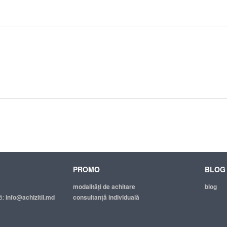
PROMO
BLOG
modalităţi de achitare
blog
ă:
info@achizitii.md
consultanță individuală