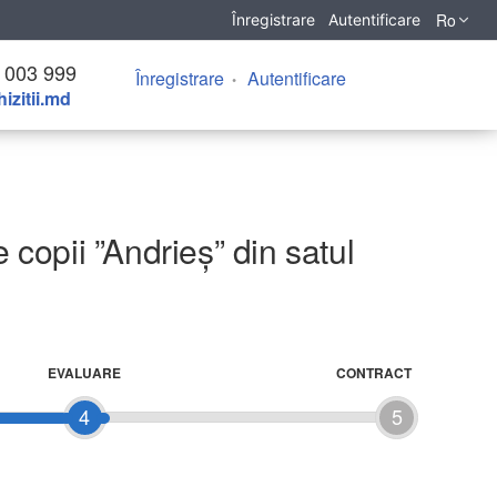
Ro
Înregistrare
Autentificare
 003 999
Înregistrare
Autentificare
izitii.md
 copii ”Andrieș” din satul
EVALUARE
CONTRACT
4
5