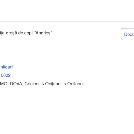
ița-creșă de copii ”Andrieș”
Doc
nitcani
10002
MOLDOVA, Criuleni, s.Oniţcani, s.Onitcani