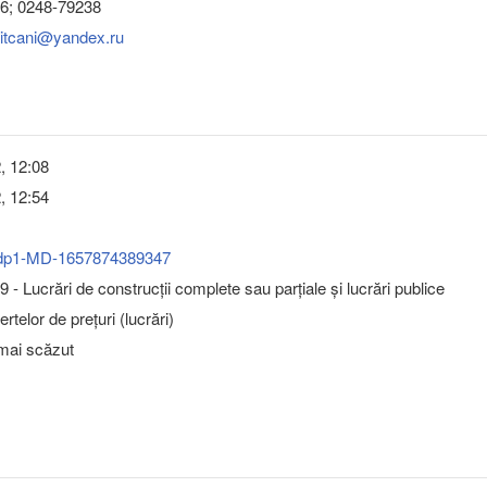
6; 0248-79238
nitcani@yandex.ru
2, 12:08
2, 12:54
dp1-MD-1657874389347
 - Lucrări de construcţii complete sau parţiale şi lucrări publice
rtelor de prețuri (lucrări)
 mai scăzut