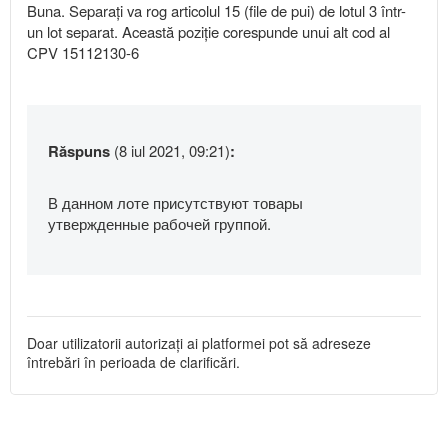
Buna. Separați va rog articolul 15 (file de pui) de lotul 3 într-
un lot separat. Această poziție corespunde unui alt cod al
CPV 15112130-6
Răspuns
(8 iul 2021, 09:21)
:
В данном лоте присутствуют товары
утвержденные рабочей группой.
Doar utilizatorii autorizați ai platformei pot să adreseze
întrebări în perioada de clarificări.