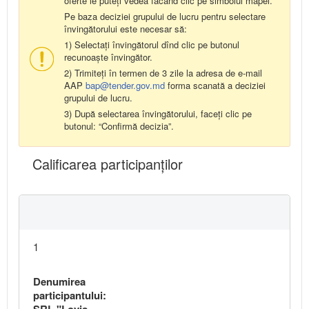
oferte le puteți vedea făcând clic pe simbolul mapei.
Pe baza deciziei grupului de lucru pentru selectare
învingătorului este necesar să:
1) Selectați învingătorul dînd clic pe butonul
recunoaște învingător.
2) Trimiteți în termen de 3 zile la adresa de e-mail
AAP
bap@tender.gov.md
forma scanată a deciziei
grupului de lucru.
3) După selectarea învingătorului, faceți clic pe
butonul: “Confirmă decizia”.
Calificarea participanţilor
1
Denumirea
participantului: