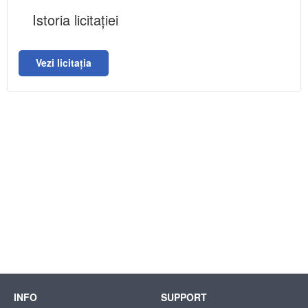
Istoria licitației
Vezi licitația
INFO
SUPPORT
Suport tehnic