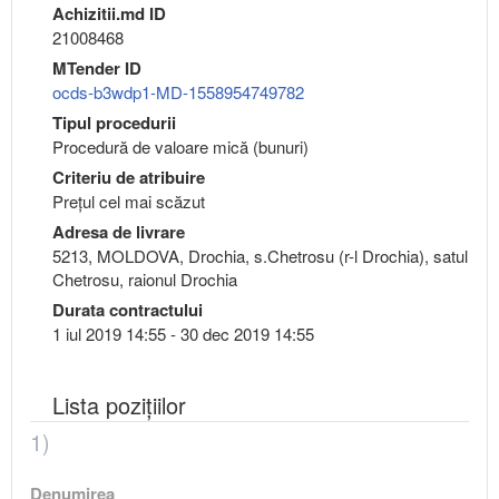
Achizitii.md ID
21008468
MTender ID
ocds-b3wdp1-MD-1558954749782
Tipul procedurii
Procedură de valoare mică (bunuri)
Criteriu de atribuire
Preţul cel mai scăzut
Adresa de livrare
5213, MOLDOVA, Drochia, s.Chetrosu (r-l Drochia), satul
Chetrosu, raionul Drochia
Durata contractului
1 iul 2019 14:55 - 30 dec 2019 14:55
Lista pozițiilor
1)
Denumirea