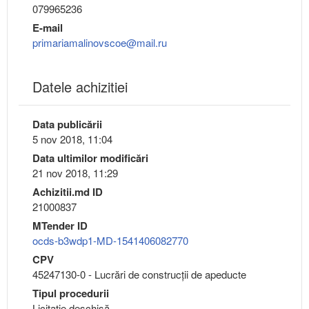
079965236
E-mail
primariamalinovscoe@mail.ru
Datele achizitiei
Data publicării
5 nov 2018, 11:04
Data ultimilor modificări
21 nov 2018, 11:29
Achizitii.md ID
21000837
MTender ID
ocds-b3wdp1-MD-1541406082770
CPV
45247130-0 - Lucrări de construcţii de apeducte
Tipul procedurii
Licitație deschisă