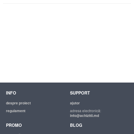
INFO
SUPPORT
despre proiect
ajutor
regulament
adresa electronică:
info@achizitii.md
PROMO
BLOG