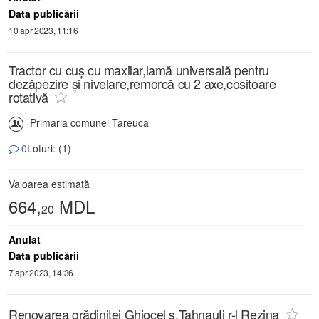
Data publicării
10 apr 2023, 11:16
Tractor cu cuș cu maxilar,lamă universală pentru
dezăpezire și nivelare,remorcă cu 2 axe,cositoare
rotativă
Primaria comunei Tareuca
0
Loturi: (1)
Valoarea estimată
664,
MDL
20
Anulat
Data publicării
7 apr 2023, 14:36
Renovarea grădiniței Ghiocel s.Țahnauți r-l Rezina