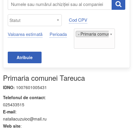
Cod CPV
Valoarea estimată
Perioada
×
Primaria comunei Tareuca;
Atribuie
Primaria comunei Tareuca
IDNO:
1007601005431
Telefonul de contact
:
025433515
E-mail
:
nataliacuzuioc@mail.ru
Web site
: