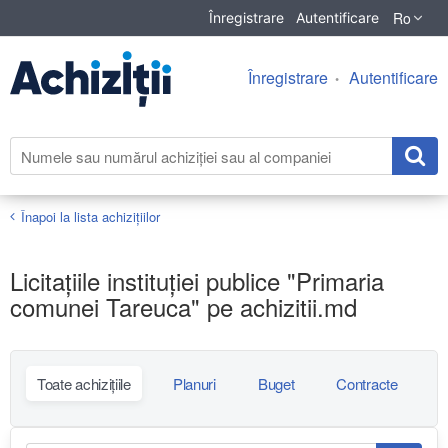
Ro
Înregistrare
Autentificare
Înregistrare
Autentificare
Înapoi la lista achiziţiilor
Licitațiile instituției publice "Primaria
comunei Tareuca" pe achizitii.md
Toate achizițiile
Planuri
Buget
Contracte