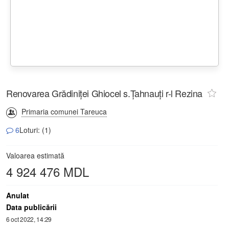
Renovarea Grădiniței Ghiocel s.Țahnauți r-l Rezina
Primaria comunei Tareuca
6
Loturi: (1)
Valoarea estimată
4 924 476 MDL
Anulat
Data publicării
6 oct 2022, 14:29