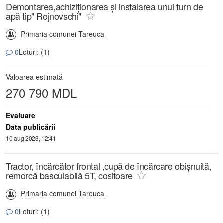
Demontarea,achiziționarea și instalarea unui turn de
apă tip" Rojnovschi"
Primaria comunei Tareuca
0
Loturi: (1)
Valoarea estimată
270 790 MDL
Evaluare
Data publicării
10 aug 2023, 12:41
Tractor, încărcător frontal ,cupă de încărcare obișnuită,
remorcă basculabilă 5T, cositoare
Primaria comunei Tareuca
0
Loturi: (1)