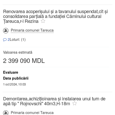
Renovarea acoperișului și a tavanului suspendat,cît și
consolidarea parțială a fundației Căminului cultural
Țareuca,r-l Rezina
Primaria comunei Tareuca
2
Loturi: (1)
Valoarea estimată
2 399 090 MDL
Evaluare
Data publicării
1 oct 2024, 10:03
Demontarea,achizițioinarea și instalarea unui turn de
apă tip " Rojnovschi" 40m3,H-18m
Primaria comunei Tareuca