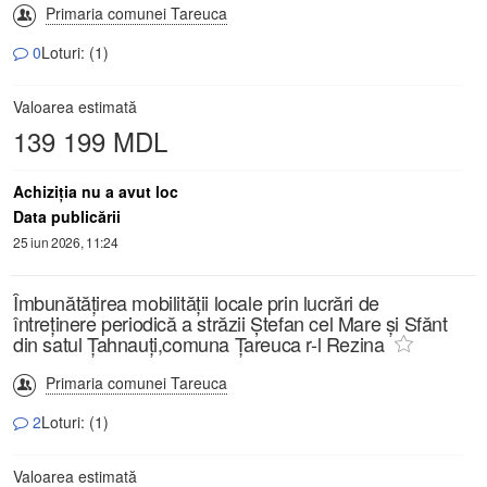
Primaria comunei Tareuca
0
Loturi: (1)
Valoarea estimată
139 199 MDL
Achiziţia nu a avut loc
Data publicării
25 iun 2026, 11:24
Îmbunătățirea mobilității locale prin lucrări de
întreținere periodică a străzii Ștefan cel Mare și Sfănt
din satul Țahnauți,comuna Țareuca r-l Rezina
Primaria comunei Tareuca
2
Loturi: (1)
Valoarea estimată