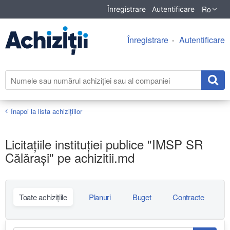
Ro
Înregistrare
Autentificare
Înregistrare
Autentificare
Înapoi la lista achiziţiilor
Licitațiile instituției publice "IMSP SR
Călăraşi" pe achizitii.md
Toate achizițiile
Planuri
Buget
Contracte