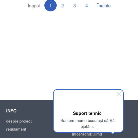
Înapoi
1
2
3
4
Înainte
INFO
SUPPORT
Suport tehnic
Suntem mereu bucuroși să Vă
despre proiect
ajutor
ajutăm.
regulament
adresa electronică:
info@achizitii.md