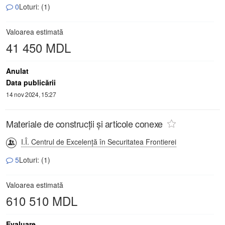
0
Loturi: (1)
Valoarea estimată
41 450 MDL
Anulat
Data publicării
14 nov 2024, 15:27
Materiale de construcții și articole conexe
I.Î. Centrul de Excelență în Securitatea Frontierei
5
Loturi: (1)
Valoarea estimată
610 510 MDL
Evaluare