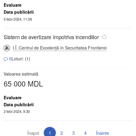
Evaluare
Data publicării
5 febr 2024, 11:36
Sistem de avertizare împotriva incendiilor
I.Î. Centrul de Excelență în Securitatea Frontierei
0
Loturi: (1)
Valoarea estimată
65 000 MDL
Evaluare
Data publicării
2 febr 2024, 9:30
Înapoi
1
2
3
4
Înainte