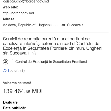
logistica.cnpf@border.gov.md
Web site
:
http://border.gov.md
Adresa
:
Moldova, Republic of, Ungheni 3600. str. Suceava 1
Servicii de reparație curentă a unei porțiuni de
canalizare interne și externe din cadrul Centrului de
Excelență în Securitatea Frontierei din mun. Ungheni
str. Suceava 1
I.Î. Centrul de Excelență în Securitatea Frontierei
1
Loturi: (1)
Valoarea estimată
139 464,
MDL
65
Evaluare
Data publicării