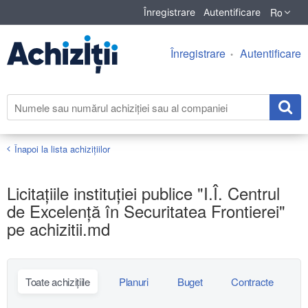
Ro
Înregistrare
Autentificare
Înregistrare
Autentificare
Înapoi la lista achiziţiilor
Licitațiile instituției publice "I.Î. Centrul
de Excelență în Securitatea Frontierei"
pe achizitii.md
Toate achizițiile
Planuri
Buget
Contracte