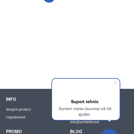
INFO
SUPPORT
Suport tehnic
Suntem mereu bucuroși să Vă
despre proiect
ajutor
ajutăm.
regulament
adresa electronică:
info@achizitii.md
PROMO
BLOG