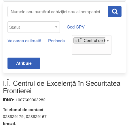
Cod CPV
Valoarea estimată
Perioada
×
I.Î. Centrul de Excelență în 
Atribuie
I.Î. Centrul de Excelență în Securitatea
Frontierei
IDNO:
1007609003282
Telefonul de contact
:
023629179, 023629167
E-mail
: