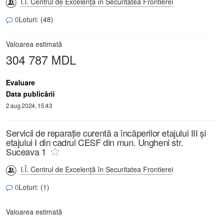
I.Î. Centrul de Excelență în Securitatea Frontierei
0
Loturi: (48)
Valoarea estimată
304 787 MDL
Evaluare
Data publicării
2 aug 2024, 15:43
Servicii de reparație curentă a încăperilor etajului III și
etajului I din cadrul CESF din mun. Ungheni str.
Suceava 1
I.Î. Centrul de Excelență în Securitatea Frontierei
0
Loturi: (1)
Valoarea estimată