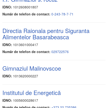
IDNO:
1012608001807
Număr de telefon de contact:
0-243-78-7-71
Directia Raionala pentru Siguranta
Alimentelor Basarabeasca
IDNO:
1013601000417
Număr de telefon de contact:
029722576
Gimnaziul Malinovscoe
IDNO:
1013620000227
Institutul de Energetică
IDNO:
1005600028617
Număr de telefon de contact:
+373 22 735386