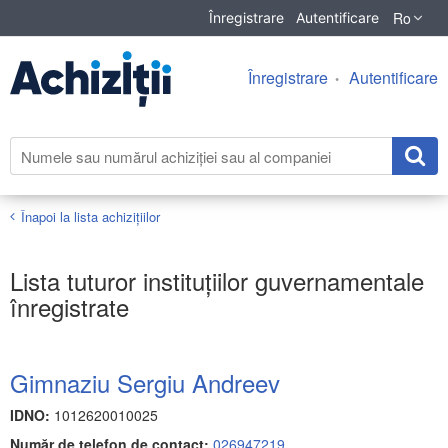
Ro
Înregistrare
Autentificare
Înregistrare
Autentificare
Înapoi la lista achiziţiilor
Lista tuturor instituțiilor guvernamentale
înregistrate
Gimnaziu Sergiu Andreev
IDNO:
1012620010025
Număr de telefon de contact:
026947219