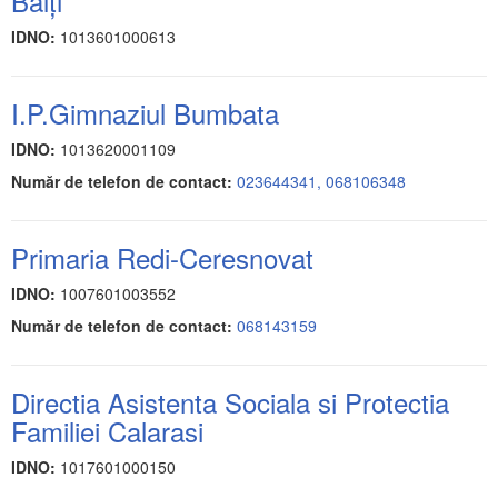
Bălţi
IDNO:
1013601000613
I.P.Gimnaziul Bumbata
IDNO:
1013620001109
Număr de telefon de contact:
023644341, 068106348
Primaria Redi-Ceresnovat
IDNO:
1007601003552
Număr de telefon de contact:
068143159
Directia Asistenta Sociala si Protectia
Familiei Calarasi
IDNO:
1017601000150