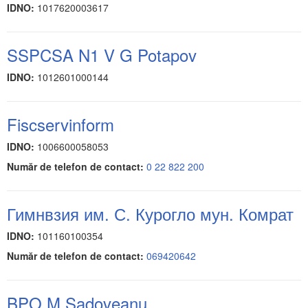
IDNO:
1017620003617
SSPCSA N1 V G Potapov
IDNO:
1012601000144
Fiscservinform
IDNO:
1006600058053
Număr de telefon de contact:
0 22 822 200
Гимнвзия им. С. Курогло мун. Комрат
IDNO:
101160100354
Număr de telefon de contact:
069420642
BPO M.Sadoveanu