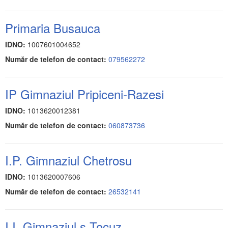
Primaria Busauca
IDNO:
1007601004652
Număr de telefon de contact:
079562272
IP Gimnaziul Pripiceni-Razesi
IDNO:
1013620012381
Număr de telefon de contact:
060873736
I.P. Gimnaziul Chetrosu
IDNO:
1013620007606
Număr de telefon de contact:
26532141
I.I. Gimnaziul s.Tocuz