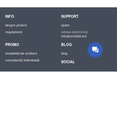
INFO
SUPPORT
Suport tehnic
Suntem mereu bucuroși să Vă
despre proiect
ajutor
ajutăm.
regulament
adresa electronică:
info@achizitii.md
PROMO
BLOG
modalităţi de achitare
blog
consultanță individuală
SOCIAL
© 2026