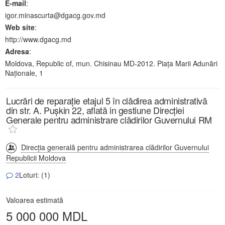
E-mail
:
igor.minascurta@dgacg.gov.md
Web site
:
http://www.dgacg.md
Adresa
:
Moldova, Republic of, mun. Chisinau MD-2012. Piața Marii Adunări
Naționale, 1
Lucrări de reparație etajul 5 în clădirea administrativă
din str. A. Pușkin 22, aflată in gestiune Direcției
Generale pentru administrare clădirilor Guvernului RM
Direcția generală pentru administrarea clădirilor Guvernului
Republicii Moldova
2
Loturi: (1)
Valoarea estimată
5 000 000 MDL