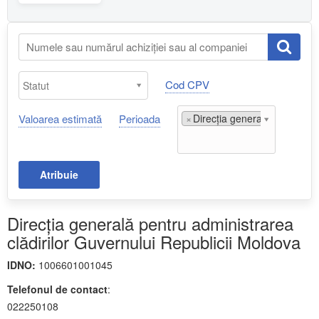
Cod CPV
Valoarea estimată
Perioada
×
Direcția generală pentru adm
Atribuie
Direcția generală pentru administrarea
clădirilor Guvernului Republicii Moldova
IDNO:
1006601001045
Telefonul de contact
:
022250108