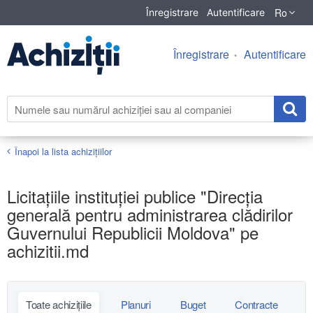
Ro
Înregistrare
Autentificare
Înregistrare
Autentificare
Înapoi la lista achiziţiilor
Licitațiile instituției publice "Direcția
generală pentru administrarea clădirilor
Guvernului Republicii Moldova" pe
achizitii.md
Toate achizițiile
Planuri
Buget
Contracte