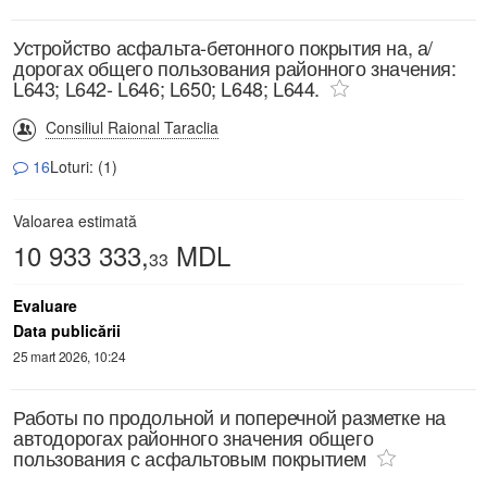
Устройство асфальта-бетонного покрытия на, а/
дорогах общего пользования районного значения:
L643; L642- L646; L650; L648; L644.
Consiliul Raional Taraclia
16
Loturi: (1)
Valoarea estimată
10 933 333,
MDL
33
Evaluare
Data publicării
25 mart 2026, 10:24
Работы по продольной и поперечной разметке на
автодорогах районного значения общего
пользования с асфальтовым покрытием