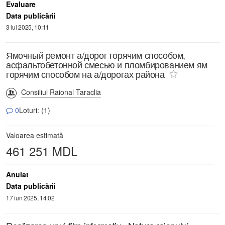
Evaluare
Data publicării
3 iul 2025, 10:11
Ямочный ремонт а/дорог горячим способом,
асфальтобетонной смесью и пломбированием ям
горячим способом на а/дорогах района
Consiliul Raional Taraclia
0
Loturi: (1)
Valoarea estimată
461 251 MDL
Anulat
Data publicării
17 iun 2025, 14:02