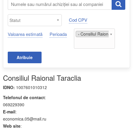
Cod CPV
Valoarea estimată
Perioada
×
Consiliul Raional Taraclia;
Atribuie
Consiliul Raional Taraclia
IDNO:
1007601010312
Telefonul de contact
:
069229390
E-mail
:
economica.05@mail.ru
Web site
: