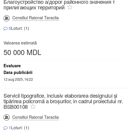
Благоустройство а/дорог районного значения т
прилигающих территорий
Consiliul Raional Taraclia
0
Loturi: (1)
Valoarea estimată
50 000 MDL
Evaluare
Data publicării
12 aug 2025, 16:22
Servicii tipografice, inclusiv elaborarea designului și
tipărirea policromă a broșurilor, in cadrul proiectului nr.
BSB00108
Consiliul Raional Taraclia
1
Loturi: (1)