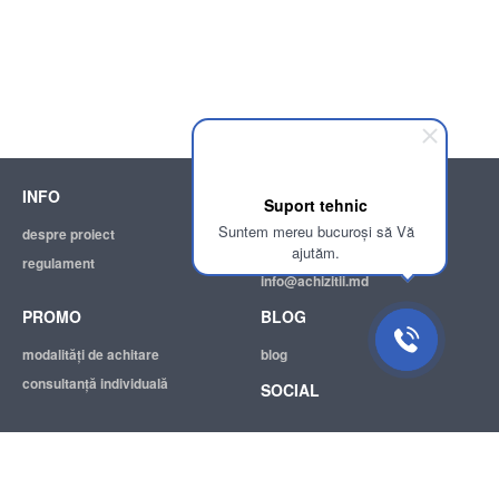
INFO
SUPPORT
Suport tehnic
Suntem mereu bucuroși să Vă
despre proiect
ajutor
ajutăm.
regulament
adresa electronică:
info@achizitii.md
PROMO
BLOG
modalităţi de achitare
blog
consultanță individuală
SOCIAL