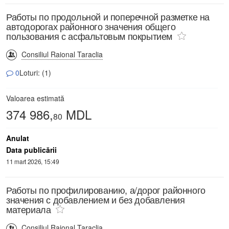
Работы по продольной и поперечной разметке на
автодорогах районного значения общего
пользования с асфальтовым покрытием
Consiliul Raional Taraclia
0
Loturi: (1)
Valoarea estimată
374 986,
MDL
80
Anulat
Data publicării
11 mart 2026, 15:49
Работы по профилированию, а/дорог районного
значения с добавлением и без добавления
материала
Consiliul Raional Taraclia