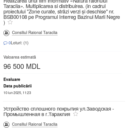
Realizarea unui film informativ «Natura raionului
Taraclia». Multiplicarea si distribuirea. (in cadrul
proiectului "Zone curate, străzi verzi și deschise" nr.
BSB00108 pe Programul Interreg Bazinul Marii Negre
)
Consiliul Raional Taraclia
0
Loturi: (1)
Valoarea estimată
96 500 MDL
Evaluare
Data publicării
10 iun 2025, 11:23
Устройство сплошного покрытия ул.Заводская -
Промышленная в г.Тараклия
Consiliul Raional Taraclia