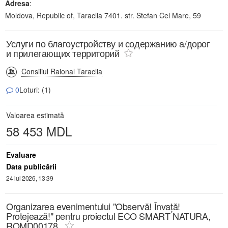
Adresa
:
Moldova, Republic of, Taraclia 7401. str. Stefan Cel Mare, 59
Услуги по благоустройству и содержанию а/дорог
и прилегающих территорий
Consiliul Raional Taraclia
0
Loturi: (1)
Valoarea estimată
58 453 MDL
Evaluare
Data publicării
24 iul 2026, 13:39
Organizarea evenimentului "Observă! Învață!
Protejează!" pentru proiectul ECO SMART NATURA,
ROMD00178.