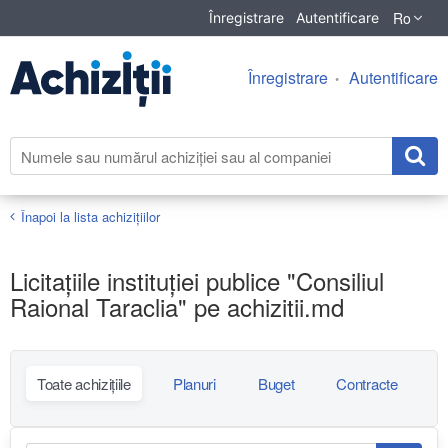
Ro
Înregistrare
Autentificare
Înregistrare
Autentificare
Înapoi la lista achiziţiilor
Licitațiile instituției publice "Consiliul
Raional Taraclia" pe achizitii.md
Toate achizițiile
Planuri
Buget
Contracte