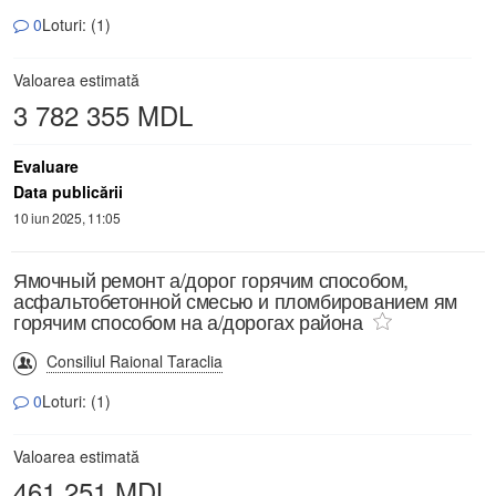
0
Loturi: (1)
Valoarea estimată
3 782 355 MDL
Evaluare
Data publicării
10 iun 2025, 11:05
Ямочный ремонт а/дорог горячим способом,
асфальтобетонной смесью и пломбированием ям
горячим способом на а/дорогах района
Consiliul Raional Taraclia
0
Loturi: (1)
Valoarea estimată
461 251 MDL