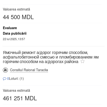
Valoarea estimată
44 500 MDL
Evaluare
Data publicării
22 iul 2025, 13:57
Ямочный ремонт а/дорог горячим способом,
асфальтобетонной смесью и пломбированием ям
горячим способом на а/дорогах района
Consiliul Raional Taraclia
0
Loturi: (1)
Valoarea estimată
461 251 MDL