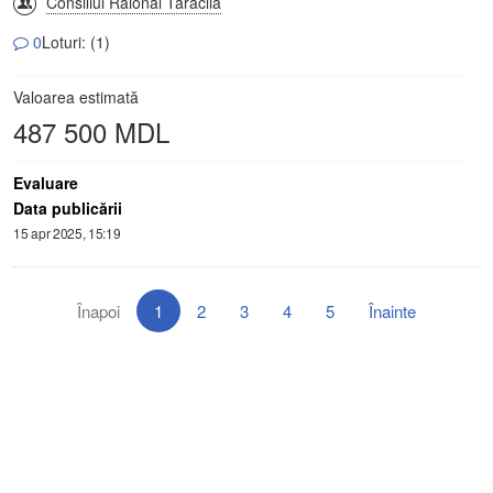
Consiliul Raional Taraclia
0
Loturi: (1)
Valoarea estimată
487 500 MDL
Evaluare
Data publicării
15 apr 2025, 15:19
Înapoi
1
2
3
4
5
Înainte