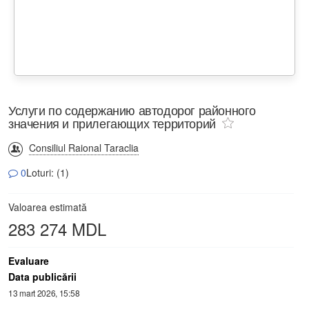
Услуги по содержанию автодорог районного
значения и прилегающих территорий
Consiliul Raional Taraclia
0
Loturi: (1)
Valoarea estimată
283 274 MDL
Evaluare
Data publicării
13 mart 2026, 15:58