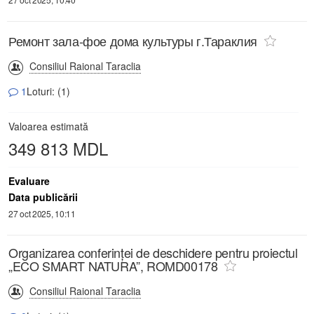
Ремонт зала-фое дома культуры г.Тараклия
Consiliul Raional Taraclia
1
Loturi: (1)
Valoarea estimată
349 813 MDL
Evaluare
Data publicării
27 oct 2025, 10:11
Organizarea conferinței de deschidere pentru proiectul
„ECO SMART NATURA”, ROMD00178
Consiliul Raional Taraclia