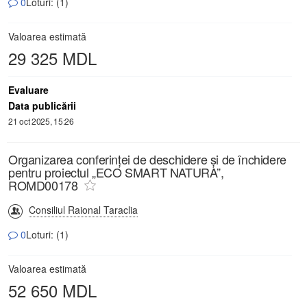
0
Loturi: (1)
Valoarea estimată
29 325 MDL
Evaluare
Data publicării
21 oct 2025, 15:26
Organizarea conferinței de deschidere și de închidere
pentru proiectul „ECO SMART NATURA”,
ROMD00178
Consiliul Raional Taraclia
0
Loturi: (1)
Valoarea estimată
52 650 MDL