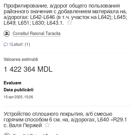
Профилирование, а/дорог общего пользования
районного значения с добавлением материала на,
а/дорогах: L642-L646 (в т.ч. участок на L642); L645;
L649; L651; L630; L643.1.
Consiliul Raional Taraclia
1
Loturi: (1)
Valoarea estimată
1 422 364 MDL
Evaluare
Data publicării
15 apr 2025, 15:26
Устройство сплошного покрытия, а/б смесью
горячим способом 6 см. на, а/дорогах, L640 «R29.1
c. Валя Пержей