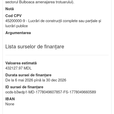
sectorul Bulboaca amenajarea trotuarului).
Notă
Cod CPV
45200000-9 - Lucrări de construcţii complete sau parţiale şi
lucrări publice
Argumentarea
Lista surselor de finanțare
Valoarea estimată
432127.97 MDL
Durata sursei de finanțare
De la 6 mai 2026 pînă la 30 dec 2026
ID sursei de finanțare
ocds-b3wdp1-MD-1778049607857-FS-1778049660589
IBAN
None