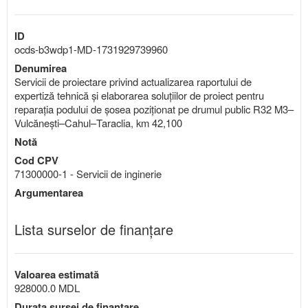
ID
ocds-b3wdp1-MD-1731929739960
Denumirea
Servicii de proiectare privind actualizarea raportului de
expertiză tehnică și elaborarea soluțiilor de proiect pentru
reparația podului de șosea poziționat pe drumul public R32 M3–
Vulcănești–Cahul–Taraclia, km 42,100
Notă
Cod CPV
71300000-1 - Servicii de inginerie
Argumentarea
Lista surselor de finanțare
Valoarea estimată
928000.0 MDL
Durata sursei de finanțare