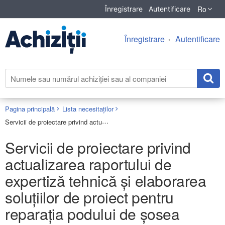
Ro
Înregistrare
Autentificare
Înregistrare
Autentificare
Pagina principală
Lista necesitaților
Servicii de proiectare privind actualizarea raportului de expertiză tehnică și elaborarea soluțiilor de proiect pentru reparația podului de șosea poziționat pe drumul public R32 M3–Vulcănești–Cahul–Taraclia, km 42,100
Servicii de proiectare privind
actualizarea raportului de
expertiză tehnică și elaborarea
soluțiilor de proiect pentru
reparația podului de șosea