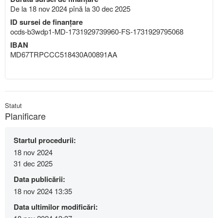
De la 18 nov 2024 pînă la 30 dec 2025
ID sursei de finanțare
ocds-b3wdp1-MD-1731929739960-FS-1731929795068
IBAN
MD67TRPCCC518430A00891AA
Statut
Planificare
Startul procedurii:
18 nov 2024
31 dec 2025
Data publicării:
18 nov 2024 13:35
Data ultimilor modificări: