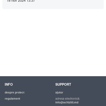
18 nov 2024 13:37
INFO
SUPPORT
despre proiect
ajutor
regulament
adresa electronică:
info@achizitii.md