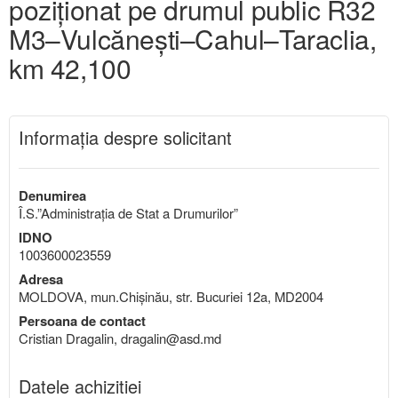
poziționat pe drumul public R32
M3–Vulcănești–Cahul–Taraclia,
km 42,100
Informaţia despre solicitant
Denumirea
Î.S.”Administrația de Stat a Drumurilor”
IDNO
1003600023559
Adresa
MOLDOVA, mun.Chişinău, str. Bucuriei 12a, MD2004
Persoana de contact
Cristian Dragalin, dragalin@asd.md
Datele achizitiei