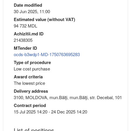
Date modified
30 Jun 2025, 11:00
Estimated value (without VAT)
94 732 MDL
Achizitii.md ID
21438305
MTender ID
ocds-b3wdp1-MD-1750763695283
Type of procedure
Low cost purchase
Award criteria
The lowest price
Delivery address
3100, MOLDOVA, mun.Bălţi, mun.Bălţi, str. Decebal, 101
Contract period
15 Jul 2025 14:20 - 24 Dec 2025 14:20
List of positions